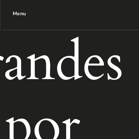
Menu
andes
 por