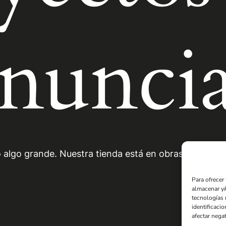
nunci
 algo grande. Nuestra tienda está en obras y pronto a
Para ofrecer
almacenar y/
tecnologías 
identificacio
afectar negat