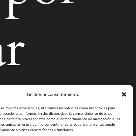
ar
brirá sus puertas.
Gestionar consentimiento
 las mejores experiencias, utilizamos tecnologías como las cookies para
o acceder a la información del dispositivo. El consentimiento de estas
nos permitirá procesar datos como el comportamiento de navegación o las
nes únicas en este sitio. No consentir o retirar el consentimiento, puede
ivamente a ciertas características y funciones.