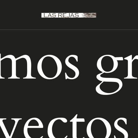
mos gr
yectos